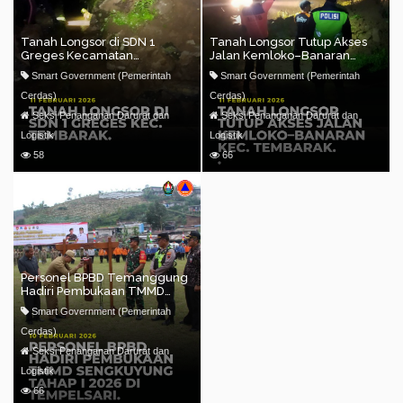
Tanah Longsor di SDN 1
Tanah Longsor Tutup Akses
Greges Kecamatan
Jalan Kemloko–Banaran
Tembarak
Kecamatan Tembarak
Smart Government (Pemerintah
Smart Government (Pemerintah
Cerdas)
Cerdas)
Seksi Penanganan Darurat dan
Seksi Penanganan Darurat dan
Logistik
Logistik
58
66
Personel BPBD Temanggung
Hadiri Pembukaan TMMD
Sengkuyung Tahap I 2026 di
Smart Government (Pemerintah
Tempelsari
Cerdas)
Seksi Penanganan Darurat dan
Logistik
66