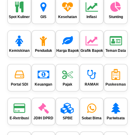
Spot Kuliner
GIS
Kesehatan
Inflasi
Stunting
Kemiskinan
Penduduk
Harga Bapok
Grafik Bapok
Teman Data
Portal SDI
Keuangan
Pajak
RAMAH
Puskesmas
E-Retribusi
JDIH DPRD
SPBE
Sobat Bima
Pariwisata