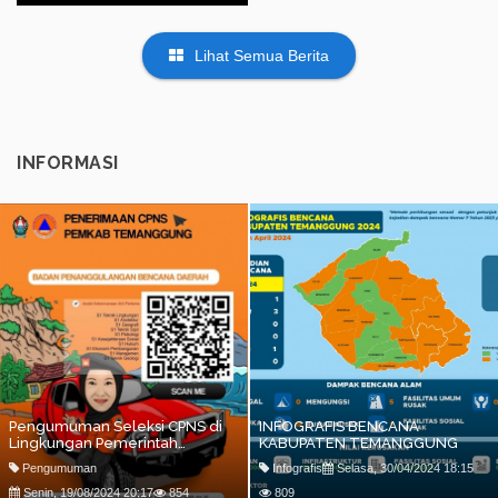
Lihat Semua Berita
INFORMASI
Pengumuman Seleksi CPNS di
INFOGRAFIS BENCANA
Lingkungan Pemerintah
KABUPATEN TEMANGGUNG
Kabupaten Temanggung
Pengumuman
Infografis
Selasa, 30/04/2024 18:15
Formasi Tahun 2024
Senin, 19/08/2024 20:17
854
809