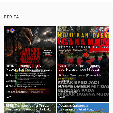
BERITA
BPBD Temanggung Ajak
Kalak BPBD Temanggung
Masyarakat Cegah Karhutla,
Jadi Narasumber Mitigasi
Lindungi Hutan dan Sumber
Bencana pada Pendidikan
Smart Environtment (Lingkungan
Smart Government (Pemerintah
Mata Air
Dasar Tagana Muda
Cerdas)
Cerdas)
Seksi Pencegahan dan
Seksi Pencegahan dan
Kesiapsiagaan
Kesiapsiagaan
74
41
BPBD Temanggung Tinjau
Petugas Gabungan
Kerusakan Bendung Akibat
Laksanakan Piket Pos