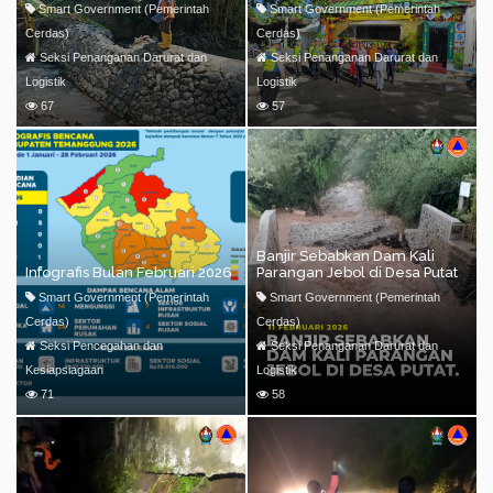
Banjir di Desa Batursari
Pengamanan Lebaran 2026 di
Smart Government (Pemerintah
Smart Government (Pemerintah
Candiroto
Rest Area Nglarangan
Cerdas)
Cerdas)
Seksi Penanganan Darurat dan
Seksi Penanganan Darurat dan
Logistik
Logistik
67
57
Banjir Sebabkan Dam Kali
Infografis Bulan Februari 2026
Parangan Jebol di Desa Putat
Smart Government (Pemerintah
Smart Government (Pemerintah
Cerdas)
Cerdas)
Seksi Pencegahan dan
Seksi Penanganan Darurat dan
Kesiapsiagaan
Logistik
71
58