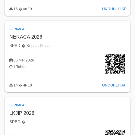
16 �
19
UNDUH
LIHAT
BERKALA
NERACA 2026
BPBD � Kepala Dinas
06 Mei 2026
1 Tahun
14 �
18
UNDUH
LIHAT
BERKALA
LKJIP 2026
BPBD �