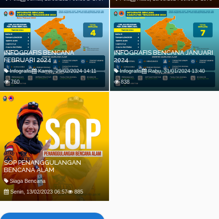
INFOGRAFIS BENCANA
INFOGRAFIS BENCANA JANUARI
FEBRUARI 2024
2024
Infografis
Kamis, 29/02/2024 14:11
Infografis
Rabu, 31/01/2024 13:40
760
838
SOP PENANGGULANGAN
BENCANA ALAM
Siaga Bencana
Senin, 13/02/2023 06:57
885