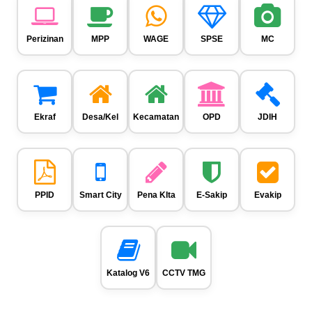
Perizinan
MPP
WAGE
SPSE
MC
Ekraf
Desa/Kel
Kecamatan
OPD
JDIH
PPID
Smart City
Pena KIta
E-Sakip
Evakip
Katalog V6
CCTV TMG