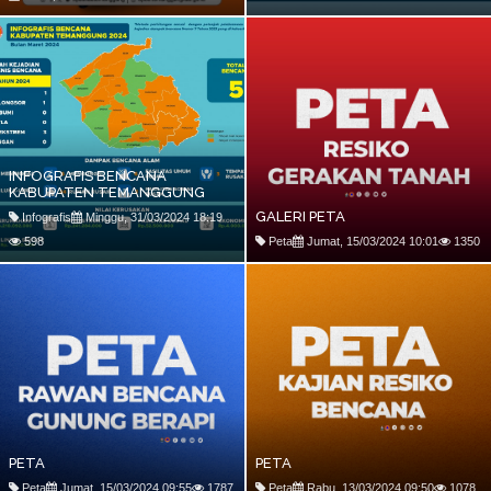
INFOGRAFIS BENCANA
KABUPATEN TEMANGGUNG
GALERI PETA
Infografis
Minggu, 31/03/2024 18:19
598
Peta
Jumat, 15/03/2024 10:01
1350
PETA
PETA
Peta
Jumat, 15/03/2024 09:55
1787
Peta
Rabu, 13/03/2024 09:50
1078