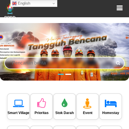
English
BPBD
Smart Village
Prioritas
Stok Darah
Event
Homestay