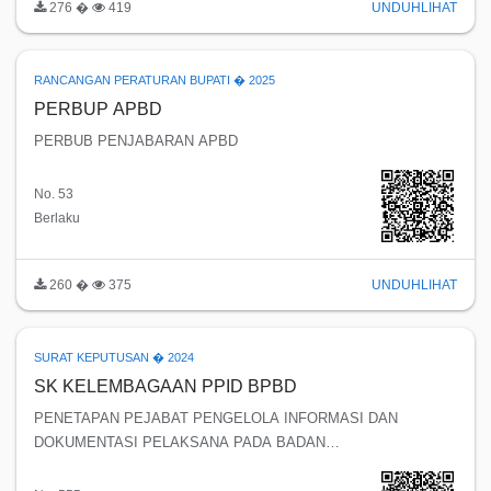
276 �
419
UNDUH
LIHAT
RANCANGAN PERATURAN BUPATI � 2025
PERBUP APBD
PERBUB PENJABARAN APBD
No. 53
Berlaku
260 �
375
UNDUH
LIHAT
SURAT KEPUTUSAN � 2024
SK KELEMBAGAAN PPID BPBD
PENETAPAN PEJABAT PENGELOLA INFORMASI DAN
DOKUMENTASI PELAKSANA PADA BADAN
PENANGGULANGAN BENCANA DAERAH KABUPATEN
TEMANGGUNG