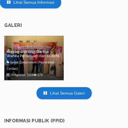
Lihat Semua Informasi
GALERI
Kopdar Stunting Darma
Wanita Persatuan dan KORPRI
BPBD Kabupaten
Smart Government (Pemerintah
Temanggung
Cerdas)
19 Agustus 2024
578
Lihat Semua Galeri
INFORMASI PUBLIK (PPID)