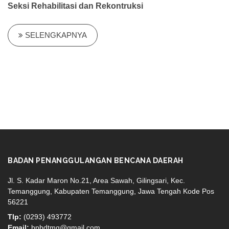
Seksi Rehabilitasi dan Rekontruksi
SELENGKAPNYA
BADAN PENANGGULANGAN BENCANA DAERAH
Jl. S. Kadar Maron No.21, Area Sawah, Gilingsari, Kec.
Temanggung, Kabupaten Temanggung, Jawa Tengah Kode Pos
56221
Tlp:
(0293) 493772
Email:
bpbdtmg@gmail.com