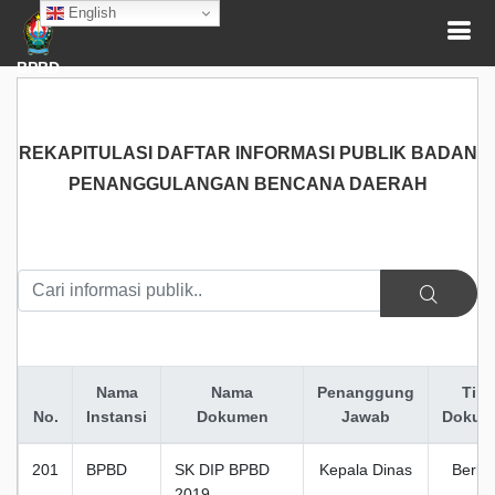
English
BPBD
REKAPITULASI DAFTAR INFORMASI PUBLIK BADAN
PENANGGULANGAN BENCANA DAERAH
Nama
Nama
Penanggung
Tipe
No.
Instansi
Dokumen
Jawab
Dokum
201
BPBD
SK DIP BPBD
Kepala Dinas
Berka
2019