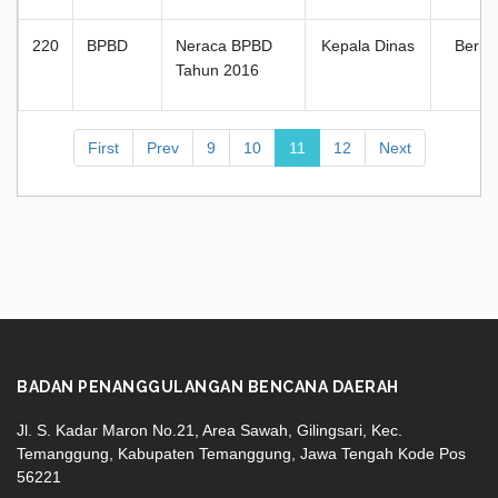
220
BPBD
Neraca BPBD
Kepala Dinas
Berka
Tahun 2016
First
Prev
9
10
11
12
Next
BADAN PENANGGULANGAN BENCANA DAERAH
Jl. S. Kadar Maron No.21, Area Sawah, Gilingsari, Kec.
Temanggung, Kabupaten Temanggung, Jawa Tengah Kode Pos
56221