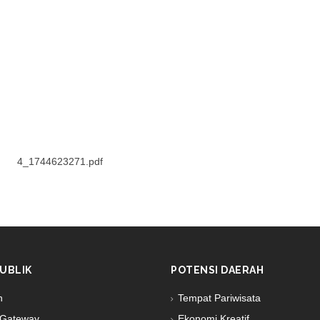
4_1744623271.pdf
UBLIK
POTENSI DAERAH
n
Tempat Pariwisata
Gateway
Ekonomi Kreatif