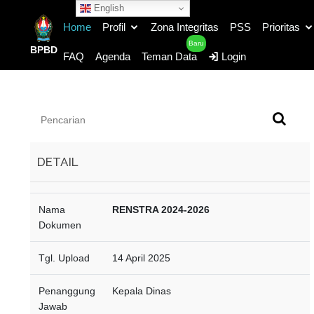
English
Home
Profil
Zona Integritas
PSS
Prioritas
Baru
BPBD
FAQ
Agenda
Teman Data
Login
DETAIL
23216c4036187ad53349dfcc6049897817af76c4e962244576ef2de365844090.pdf
Nama
RENSTRA 2024-2026
Dokumen
23216c4036187ad53349dfcc6049897817af76c4e962244576ef2de365844090.pdf
23216c4036187ad53349dfcc6049897817af76c4e962244576ef2de365844090.pdf
Tgl. Upload
14 April 2025
Penanggung
Kepala Dinas
Jawab