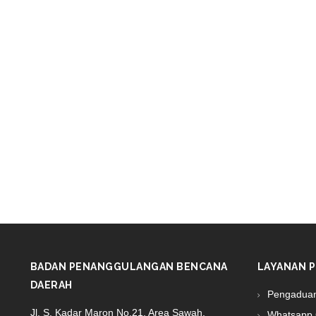
BADAN PENANGGULANGAN BENCANA
LAYANAN P
DAERAH
Pengadua
Jl. S. Kadar Maron No.21, Area Sawah,
Whatsapp 