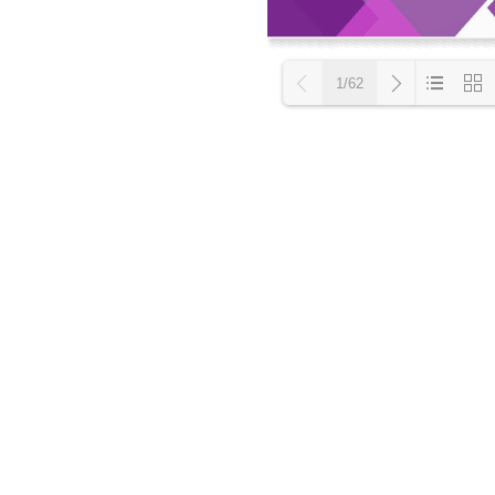
1/62
Loading PD