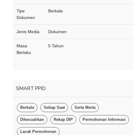
Tipe
Berkala
Dokumen
Jenis Media
Dokumen
Masa
5 Tahun
Berlaku
SMART PPID
Berkala
Setiap Saat
Serta Merta
Dikecualikan
Rekap DIP
Permohonan Informasi
Lacak Permohonan