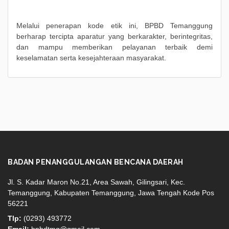
Melalui penerapan kode etik ini, BPBD Temanggung
berharap tercipta aparatur yang berkarakter, berintegritas,
dan mampu memberikan pelayanan terbaik demi
keselamatan serta kesejahteraan masyarakat.
BADAN PENANGGULANGAN BENCANA DAERAH
Jl. S. Kadar Maron No.21, Area Sawah, Gilingsari, Kec.
Temanggung, Kabupaten Temanggung, Jawa Tengah Kode Pos
56221
Tlp:
(0293) 493772
Email:
bpbdtmg@gmail.com