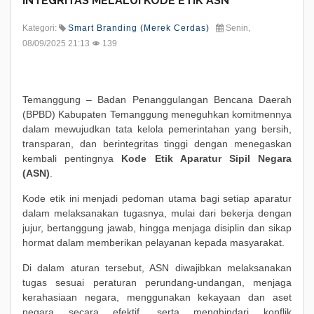
INTEGRITAS MELALUI KODE ETIK ASN
Kategori:
Smart Branding (Merek Cerdas)
Senin,
08/09/2025 21:13
139
Temanggung – Badan Penanggulangan Bencana Daerah
(BPBD) Kabupaten Temanggung meneguhkan komitmennya
dalam mewujudkan tata kelola pemerintahan yang bersih,
transparan, dan berintegritas tinggi dengan menegaskan
kembali pentingnya
Kode Etik Aparatur Sipil Negara
(ASN)
.
Kode etik ini menjadi pedoman utama bagi setiap aparatur
dalam melaksanakan tugasnya, mulai dari bekerja dengan
jujur, bertanggung jawab, hingga menjaga disiplin dan sikap
hormat dalam memberikan pelayanan kepada masyarakat.
Di dalam aturan tersebut, ASN diwajibkan melaksanakan
tugas sesuai peraturan perundang-undangan, menjaga
kerahasiaan negara, menggunakan kekayaan dan aset
negara secara efektif, serta menghindari konflik