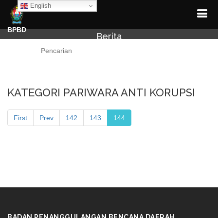
English
BPBD
Berita
Cari
KATEGORI PARIWARA ANTI KORUPSI
First
Prev
142
143
144
BADAN PENANGGULANGAN BENCANA DAERAH