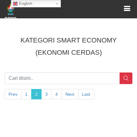
English
BPBD
KATEGORI SMART ECONOMY
(EKONOMI CERDAS)
Prev
1
2
3
4
Next
Last