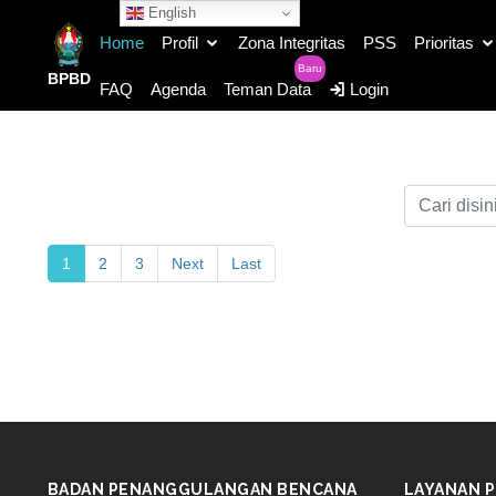
English
Home
Profil
Zona Integritas
PSS
Prioritas
Baru
BPBD
FAQ
Agenda
Teman Data
Login
1
2
3
Next
Last
BADAN PENANGGULANGAN BENCANA
LAYANAN P