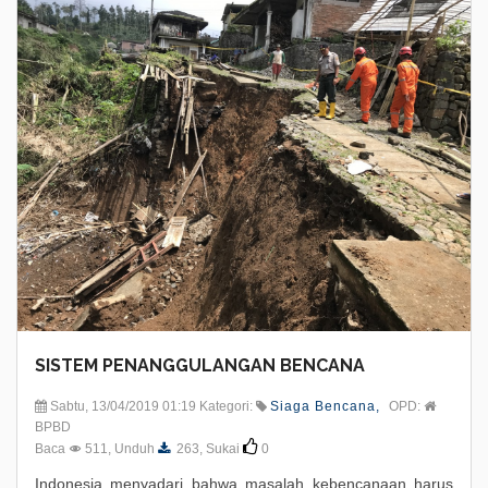
SISTEM PENANGGULANGAN BENCANA
Sabtu, 13/04/2019 01:19 Kategori:
Siaga Bencana,
OPD:
BPBD
Baca
511, Unduh
263, Sukai
0
Indonesia menyadari bahwa masalah kebencanaan harus