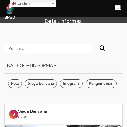
English
BPBD
Detail Informasi
KATEGORI INFORMASI
Peta
Siaga Bencana
Infografis
Pengumuman
Siaga Bencana
S
BPBD